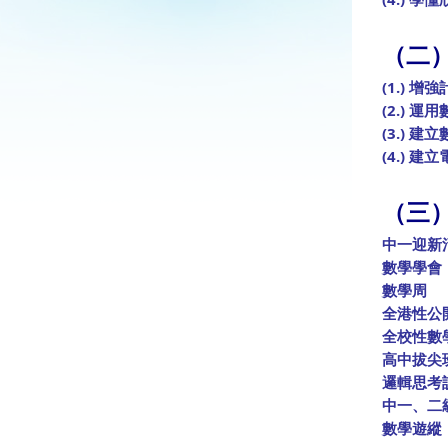
（二
(1.) 
(2.) 
(3.)
(4.)
（三
中一迎新
數學學會
數學周
全港性公
全校性數
高中拔尖
邏輯思考
中一、二級
數學遊縱