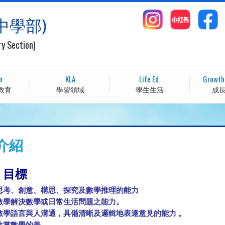
中學部)
ry Section)
n
KLA
Life Ed.
Growth
教育
學習領域
學生生活
成
介紹
）目標
明辨思考、創意、構思、探究及數學推理的能力
運用數學解決數學或日常生活問題之能力。
 透過數學語言與人溝通，具備清晰及邏輯地表達意見的能力 。
學懂欣賞數學的美。