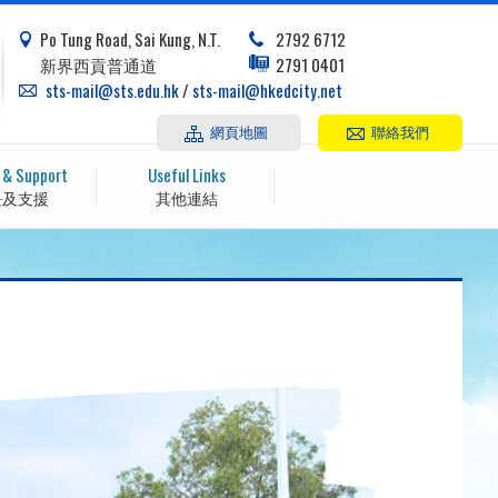
Po Tung Road, Sai Kung, N.T.
2792 6712
新界西貢普通道
2791 0401
sts-mail@sts.edu.hk
/
sts-mail@hkedcity.net
網頁地圖
聯絡我們
 & Support
Useful Links
長及支援
其他連結