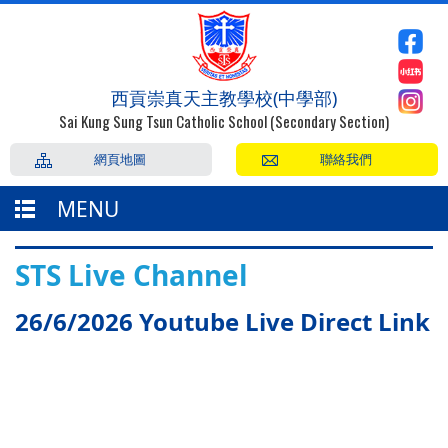
西貢崇真天主教學校(中學部)
Sai Kung Sung Tsun Catholic School (Secondary Section)
網頁地圖
聯絡我們
MENU
STS Live Channel
26/6/2026 Youtube Live Direct Link