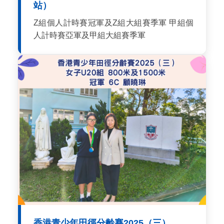
站）
Z組個人計時賽冠軍及Z組大組賽季軍 甲組個
人計時賽亞軍及甲組大組賽季軍
香港青少年田徑分齡賽2025（三）