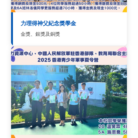
力理得神父紀念獎學金
金獎、銀獎及銅獎