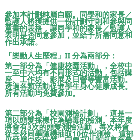
參加本計劃純屬自願。同學和的家長／
監護人將獲提供一份計劃守則和參與同
意書的表格，讓同學和的家長／監護人
表明是否同意參加，並給予所需同意和
作出承諾。
「樂動人生歷程」II 分為兩部分：
第一部分為「健康校園活動」，全校中
一至中六均有不同形式的活動，包括講
座、工作坊、影展及日營等豐富活動。
透過各類活動促進學生身心健康成長。
所有活動均免費參加。
第二部分為「校園測檢計劃」，這是一
項以頭髮採樣作為驗毒的檢測。本年度
將會有3次的頭髮測檢活動，每次將會
從全校同學隨機抽取10位作測檢。這部