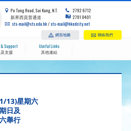
Po Tung Road, Sai Kung, N.T.
2792 6712
新界西貢普通道
2791 0401
sts-mail@sts.edu.hk
/
sts-mail@hkedcity.net
網頁地圖
聯絡我們
 & Support
Useful Links
長及支援
其他連結
1/13)星期六
)星期日
及
期六
舉行