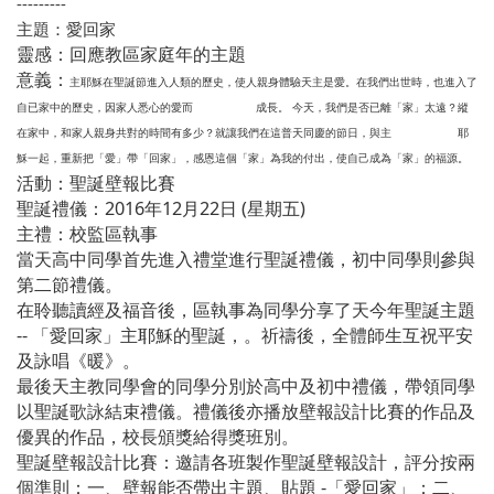
---------
主題：愛回家
靈感：回應教區家庭年的主題
意義：
主耶穌在聖誕節進入人類的歷史，使人親身體驗天主是愛。在我們出世時，也進入了
自已家中的歷史，因家人悉心的愛而
成長。
今天，我們是否已離「家」太遠？縱
在家中，和家人親身共對的時間有多少？就讓我們在這普天同慶的節日，與主
耶
穌一起，重新把「愛」帶「回家」，感恩這個「家」為我的付出，使自己成為「家」的福源。
活動：聖誕壁報比賽
聖誕禮儀：2016年12月22日 (星期五)
主禮：校監區執事
當天高中同學首先進入禮堂進行聖誕禮儀，初中同學則參與
第二節禮儀。
在聆聽讀經及福音後，
區執事
為同學分享了天
今年聖誕主題
-- 「愛回家」
主耶穌的聖誕，。祈禱後，全體師生互祝平安
及詠唱《暖》。
最後天主教同學會的同學分別於高中及初中禮儀，帶領同學
以聖誕歌詠結束禮儀。
禮儀後亦播放壁報設計比賽的作品及
優異的作品，校長頒獎給得獎班別。
聖誕壁報設計比賽：邀請各班製作聖誕壁報設計，評分按兩
個準則：一、壁報能否帶出主題、貼題 -「愛回家」；二、