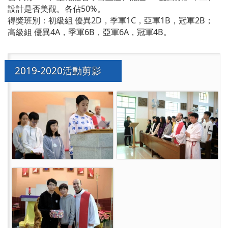
設計是否美觀。各佔50%。
得獎班別：初級組
優異2D，
季軍1C，亞軍1B，冠軍2B；
高級組 優異4A，季軍6B，亞軍6A，冠軍4B。
2019-2020活動剪影