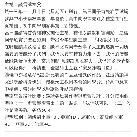
主禮：談雷濤神父
於一三年十二月廿日（星期五）舉行。當日同學首先在手球場
參與中小學聯校早會，早會後，高中同學首先進入禮堂進行聖
誕禮儀，初中同學則參與第二節禮儀。
當日邀請得甘寶維神父擔任主禮。禮儀以靜默祈禱開始，之後
同學欣賞了聖召短劇，帶出今年聖誕主題 -- 「我信我可以」。
在聆聽讀經及福音後，談神父為同學分享了天主既然將一切所
需要的潛能給了我們，我們只要堅持努力走下去，我們的潛能
便能夠發揮出來。當我們願 意腳踏實地努力，我們許多事情都
可以做得到。祈禱後，全體師生互祝平安及詠唱《暖》。
禮儀中亦播放壁報設計比賽的作品及優異的作品，並邀請談神
父頒獎給得獎班別。最後天主教同學會的同學分別於高中及初
中禮儀，帶領同學以聖誕歌詠結束禮儀。
聖誕壁報設計比賽：邀請各班製作聖誕壁報設計，評分按兩個
準則：一、壁報能否帶出主題、貼題 -「我信我可以」；二、設
計是否美觀。各佔50%。
得獎班別：初級組季軍1B，亞軍1D，冠軍1C；高級組季軍
4D，亞軍5D，冠軍4C。
-----------------------------------------------------------------------------------